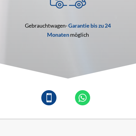
Gebrauchtwagen-
Garantie bis zu
24
Monaten
möglich

