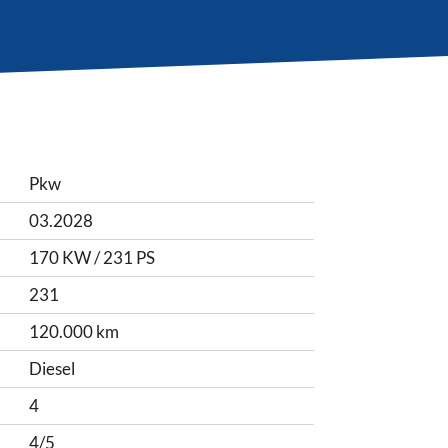
Pkw
03.2028
170 KW / 231 PS
231
120.000 km
Diesel
4
4/5