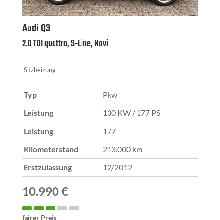
Audi
Q3
2.0 TDI quattro, S-Line, Navi
Sitzheizung
Typ
Pkw
Leistung
130 KW / 177 PS
Leistung
177
Kilometerstand
213.000 km
Erstzulassung
12/2012
10.990 €
fairer Preis