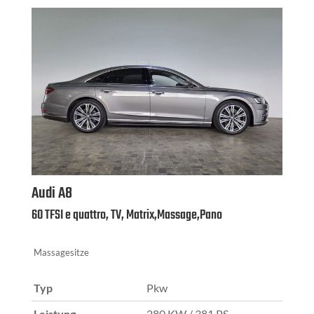
Audi
A8
60 TFSI e quattro, TV, Matrix,Massage,Pano
Massagesitze
Typ
Pkw
Leistung
280 KW / 381 PS