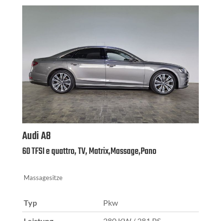
Audi
A8
60 TFSI e quattro, TV, Matrix,Massage,Pano
Massagesitze
Typ
Pkw
Leistung
280 KW / 381 PS