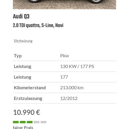
Audi
Q3
2.0 TDI quattro, S-Line, Navi
Sitzheizung
Typ
Pkw
Leistung
130 KW / 177 PS
Leistung
177
Kilometerstand
213.000 km
Erstzulassung
12/2012
10.990 €
fairer Preis