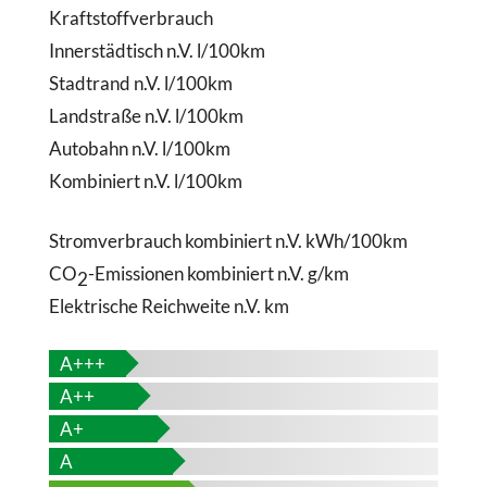
Kraftstoffverbrauch
Innerstädtisch
n.V. l/100km
Stadtrand
n.V. l/100km
Landstraße
n.V. l/100km
Autobahn
n.V. l/100km
Kombiniert
n.V. l/100km
Stromverbrauch kombiniert
n.V. kWh/100km
CO
-Emissionen kombiniert
n.V. g/km
2
Elektrische Reichweite
n.V. km
A+++
A++
A+
A