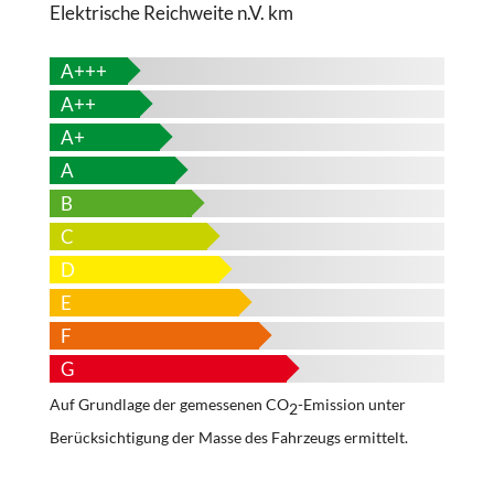
Elektrische Reichweite
n.V. km
A+++
A++
A+
A
B
C
D
E
F
G
Auf Grundlage der gemessenen CO
-Emission unter
2
Berücksichtigung der Masse des Fahrzeugs ermittelt.